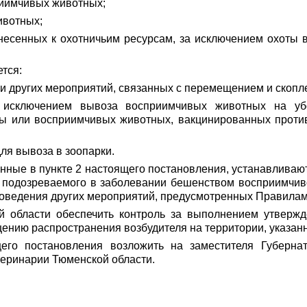
иимчивых животных;
ивотных;
несенных к охотничьим ресурсам, за исключением охоты в
ется:
) и других мероприятий, связанных с перемещением и ско
 исключением вывоза восприимчивых животных на у
ты или восприимчивых животных, вакцинированных против
ля вывоза в зоопарки.
анные в пункте 2 настоящего постановления, устанавливаю
 подозреваемого в заболевании бешенством восприимчиво
роведения других мероприятий, предусмотренных Правилам
й области обеспечить контроль за выполнением утверж
ению распространения возбудителя на территории, указанн
щего постановления возложить на заместителя Губерна
еринарии Тюменской области.