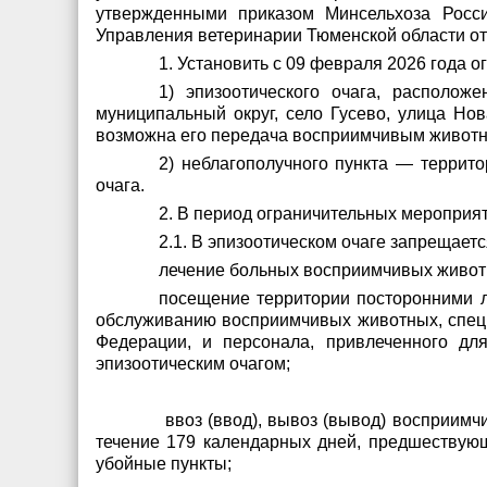
утвержденными приказом Минсельхоза Росси
Управления ветеринарии Тюменской области от
1. Установить с 09 февраля 2026 года 
1) эпизоотического очага, располож
муниципальный округ, село Гусево, улица Нов
возможна его передача восприимчивым животн
2) неблагополучного пункта — террито
очага.
2. В период ограничительных мероприят
2.1. В эпизоотическом очаге запрещаетс
лечение больных восприимчивых живот
посещение территории посторонними л
обслуживанию восприимчивых животных, специ
Федерации, и персонала, привлеченного дл
эпизоотическим очагом;
ввоз (ввод), вывоз (вывод) восприим
течение 179 календарных дней, предшествующ
убойные пункты;