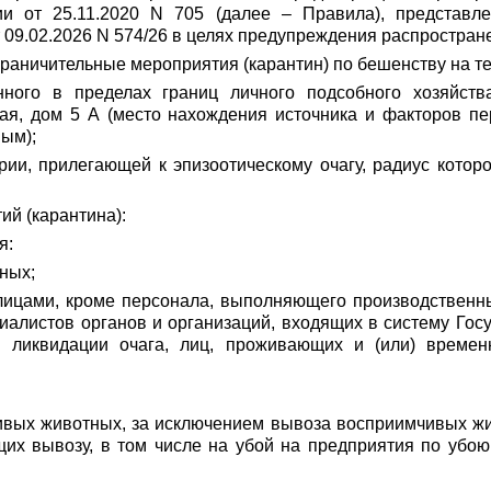
и от 25.11.2020 N 705 (далее – Правила), представл
 09.02.2026 N 574/26 в целях предупреждения распростран
ограничительные мероприятия (карантин) по бешенству на т
енного в пределах границ личного подсобного хозяйст
ая, дом 5 А (место нахождения источника и факторов пе
ым);
рии, прилегающей к эпизоотическому очагу, радиус которо
ий (карантина):
я:
ных;
ицами, кроме персонала, выполняющего производственные
алистов органов и организаций, входящих в систему Гос
я ликвидации очага, лиц, проживающих и (или) време
чивых животных, за исключением вывоза восприимчивых ж
их вывозу, в том числе на убой на предприятия по убо